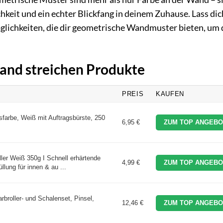
hkeit und ein echter Blickfang in deinem Zuhause. Lass dic
glichkeiten, die dir geometrische Wandmuster bieten, um 
Wand streichen Produkte
PREIS
KAUFEN
farbe, Weiß mit Auftragsbürste, 250
6,95 €
ZUM TOP ANGEBO
ler Weiß 350g I Schnell erhärtende
4,99 €
ZUM TOP ANGEBO
lung für innen & au ...
arbroller- und Schalenset, Pinsel,
12,46 €
ZUM TOP ANGEBO