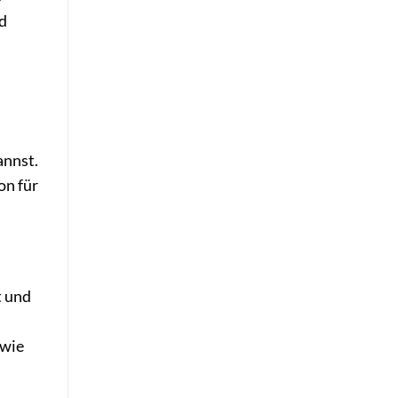
nd
annst.
on für
t und
 wie