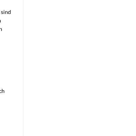
 sind
n
n
ch