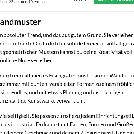
ichen, 23 cm und 10 cm Lac ...
Wandmuster
 absoluter Trend, und das aus gutem Grund. Sie verleihen
ernen Touch. Ob du dich für subtile Dreiecke, auffällige 
t geometrischen Mustern kannst du deine Kreativität voll
önliche Note verleihen.
 durch ein raffiniertes Fischgrätenmuster an der Wand zum
derzimmer mit bunten, verspielten Formen zu einem fröhlic
sind endlos, und mit etwas Planung und den richtigen
einzigartige Kunstwerke verwandeln.
ielseitigkeit. Sie passen zu nahezu jedem Einrichtungsstil
ch bis industrial. Du kannst mit Farben, Formen und Größe
kt zu deinem Geschmack und deinem Zuhause passt. Und da