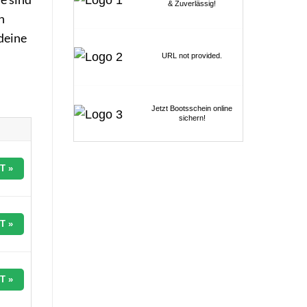
& Zuverlässig!
h
deine
URL not provided.
Jetzt Bootsschein online
sichern!
T »
T »
T »