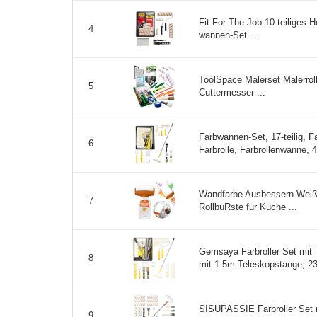
Fit For The Job 10-teiliges H
4
wannen-Set ...
ToolSpace Malerset Malerroll
5
Cuttermesser ...
Farbwannen-Set, 17-teilig, Far
6
Farbrolle, Farbrollenwanne, 4-
Wandfarbe Ausbessern Weiß 
7
RollbüRste für Küche ...
Gemsaya Farbroller Set mit 
8
mit 1.5m Teleskopstange, 23
SISUPASSIE Farbroller Set 
9