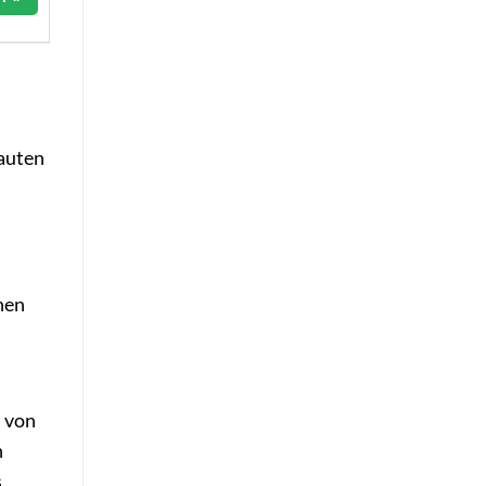
Rauten
hen
, von
n
s