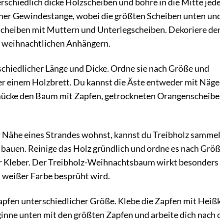
schiedlich dicke Holzscheiben und bohre in die Mitte jed
iner Gewindestange, wobei die größten Scheiben unten und
e Scheiben mit Muttern und Unterlegscheiben. Dekoriere de
n weihnachtlichen Anhängern.
hiedlicher Länge und Dicke. Ordne sie nach Größe und
der einem Holzbrett. Du kannst die Äste entweder mit Näge
mücke den Baum mit Zapfen, getrockneten Orangenscheib
 Nähe eines Strandes wohnst, kannst du Treibholz samme
bauen. Reinige das Holz gründlich und ordne es nach Größ
er Kleber. Der Treibholz-Weihnachtsbaum wirkt besonders
t weißer Farbe besprüht wird.
fen unterschiedlicher Größe. Klebe die Zapfen mit Heiß
ginne unten mit den größten Zapfen und arbeite dich nach