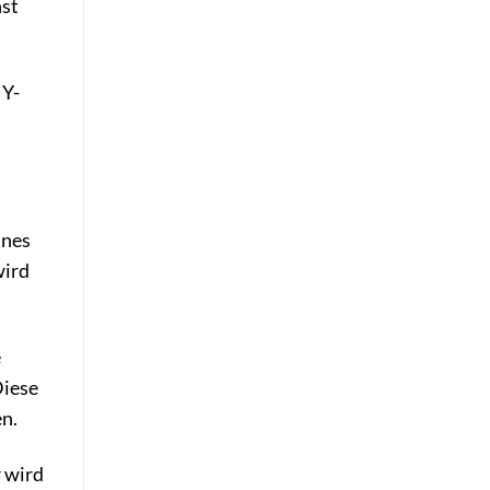
nst
IY-
ines
wird
e
Diese
en.
 wird