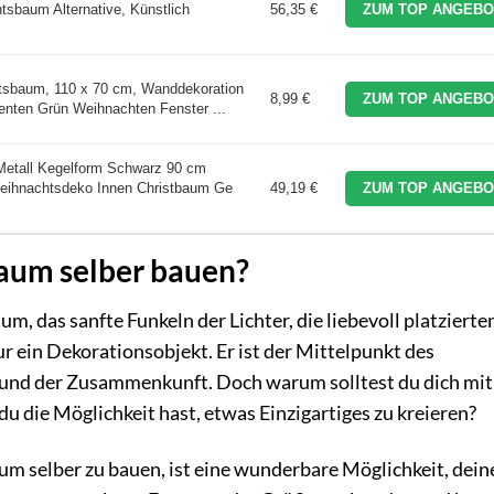
sbaum Alternative, Künstlich
56,35 €
ZUM TOP ANGEBO
sbaum, 110 x 70 cm, Wanddekoration
8,99 €
ZUM TOP ANGEBO
ten Grün Weihnachten Fenster ...
Metall Kegelform Schwarz 90 cm
eihnachtsdeko Innen Christbaum Ge
49,19 €
ZUM TOP ANGEBO
um selber bauen?
, das sanfte Funkeln der Lichter, die liebevoll platzierte
r ein Dekorationsobjekt. Er ist der Mittelpunkt des
 und der Zusammenkunft. Doch warum solltest du dich mit
die Möglichkeit hast, etwas Einzigartiges zu kreieren?
 selber zu bauen, ist eine wunderbare Möglichkeit, dein