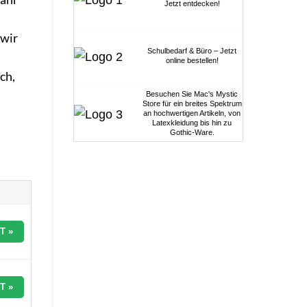
Jetzt entdecken!
 wir
Schulbedarf & Büro – Jetzt
online bestellen!
ch,
Besuchen Sie Mac's Mystic
Store für ein breites Spektrum
an hochwertigen Artikeln, von
Latexkleidung bis hin zu
Gothic-Ware.
T »
T »