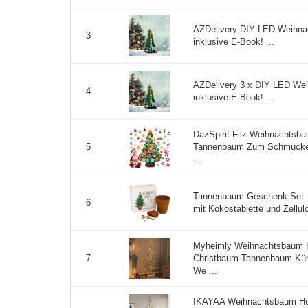
AZDelivery DIY LED Weihnac
3
inklusive E-Book! ...
AZDelivery 3 x DIY LED Wei
4
inklusive E-Book! ...
DazSpirit Filz Weihnachtsba
Tannenbaum Zum Schmücken
5
...
Tannenbaum Geschenk Set -
6
mit Kokostablette und Zellul
Myheimly Weihnachtsbaum
Christbaum Tannenbaum Küns
7
We ...
IKAYAA Weihnachtsbaum Holz