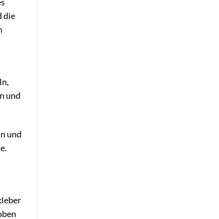
es
 die
n
ln,
en und
ln und
e.
kleber
 oben