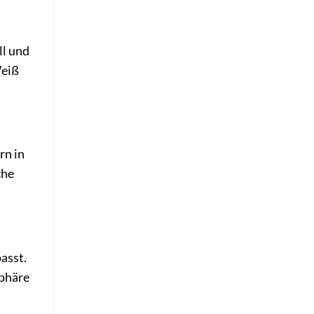
ll und
Weiß
rn in
che
asst.
sphäre