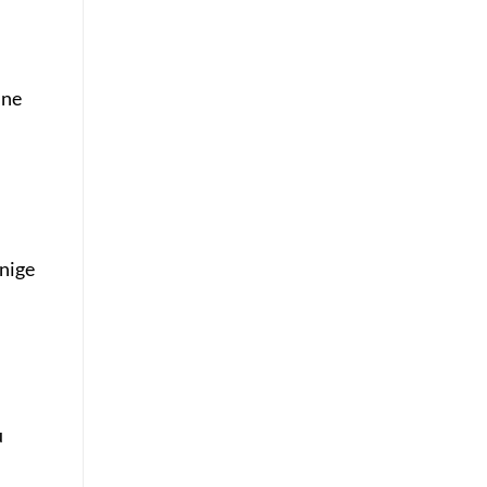
ine
nige
u