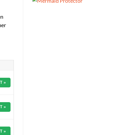
en
ner
T »
T »
T »