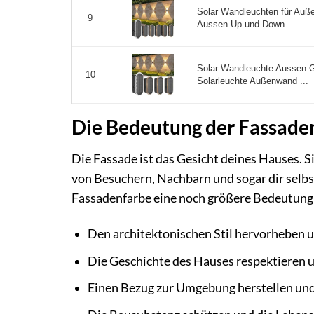
Solar Wandleuchten für Auß
9
Aussen Up und Down ...
Solar Wandleuchte Aussen G
10
Solarleuchte Außenwand ...
Die Bedeutung der Fassaden
Die Fassade ist das Gesicht deines Hauses. S
von Besuchern, Nachbarn und sogar dir sel
Fassadenfarbe eine noch größere Bedeutung 
Den architektonischen Stil hervorheben 
Die Geschichte des Hauses respektieren
Einen Bezug zur Umgebung herstellen un