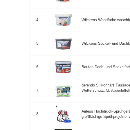
Wilckens Wandfarbe waschfes
4
Wilckens Sockel- und Dachfarb
5
Baufan Dach- und Sockelfarbe 
6
derendo Silikonharz Fassad
Wetterschutz, 5l, Abperleffek
7
...
Airless Hochdruck-Sprühgerä
8
großflächige Sprühprojekte, 